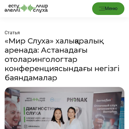
Меню
Статья
«Мир Слуха» халықаралық
аренада: Астанадағы
отоларингологтар
конференциясындағы негізгі
баяндамалар