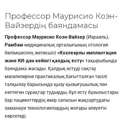
Профессор Маурисио Коэн-
Вайзердің баяндамасы
Профессор Маурисио Коэн-Вайзер
(Израиль),
Рамбам
медициналық орталығының отология
бөлімшесінің жетекшісі
«Кохлеарлы имплантация
және КИ-дан кейінгі қалдық есту»
тақырыбында
баяндама жасады. Қалдық естуді сақтау
мәселелеріне практикалық бағытталған тәсілі
талқылау барысында қызу қызығушылық пен
көптеген сұрақтар тудырды, бұл есту бұзылыстары
бар пациенттердің өмір сапасын жақсартудағы
заманауи технологиялардың жоғары әлеуетін
көрсетеді.