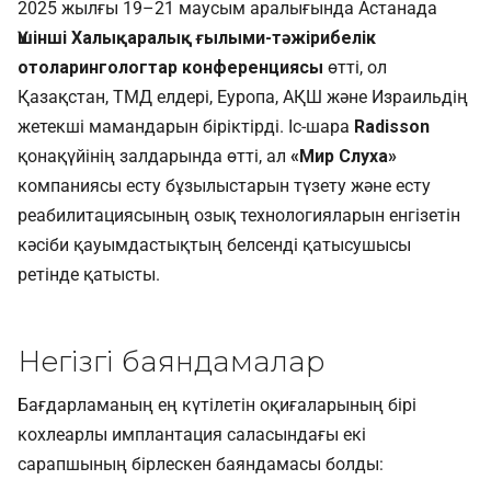
2025 жылғы 19–21 маусым аралығында Астанада
Үшінші Халықаралық ғылыми-тәжірибелік
отоларингологтар конференциясы
өтті, ол
Қазақстан, ТМД елдері, Еуропа, АҚШ және Израильдің
жетекші мамандарын біріктірді. Іс-шара
Radisson
қонақүйінің залдарында өтті, ал
«Мир Слуха»
компаниясы есту бұзылыстарын түзету және есту
реабилитациясының озық технологияларын енгізетін
кәсіби қауымдастықтың белсенді қатысушысы
ретінде қатысты.
Негізгі баяндамалар
Бағдарламаның ең күтілетін оқиғаларының бірі
кохлеарлы имплантация саласындағы екі
сарапшының бірлескен баяндамасы болды: