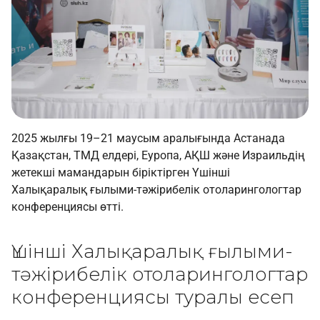
2025 жылғы 19–21 маусым аралығында Астанада
Қазақстан, ТМД елдері, Еуропа, АҚШ және Израильдің
жетекші мамандарын біріктірген Үшінші
Халықаралық ғылыми-тәжірибелік отоларингологтар
конференциясы өтті.
Үшінші Халықаралық ғылыми-
тәжірибелік отоларингологтар
конференциясы туралы есеп