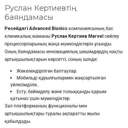
Руслан Кертиевтің
баяндамасы
Ресейдегі Advanced Bionics
компаниясының бас
клиникалық маманы
Руслан Кертиев
Marvel
сөйлеу
процессорларының жаңа мүмкіндіктерін ұсынды.
Оның баяндамасы инновациялық шешімдердің нақты
артықшылықтарын көрсетті, соның ішінде:
Жекелендірілген баптаулар.
Мобильді құрылғылармен жақсартылған
үйлесімділік.
Есту, бейімделу және толыққанды қарым-
қатынас үшін мүмкіндіктер.
Зал платформаның функционалы мен
артықшылықтары туралы ақпаратты жылы
қабылдады.