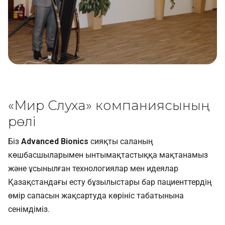
«Мир Слуха» компаниясының
рөлі
Біз
Advanced Bionics
сияқты саланың
көшбасшыларымен ынтымақтастыққа мақтанамыз
және ұсынылған технологиялар мен идеялар
Қазақстандағы есту бұзылыстары бар пациенттердің
өмір сапасын жақсартуда көрініс табатынына
сенімдіміз.