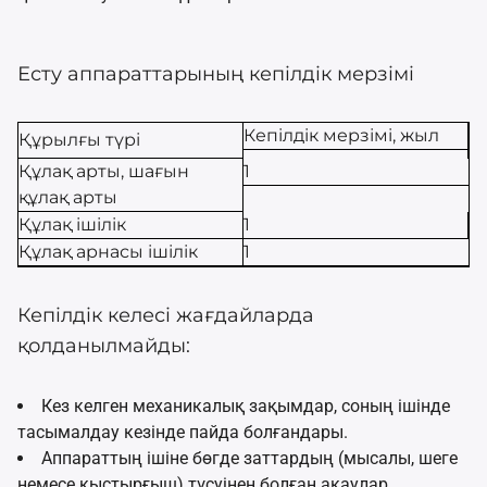
Есту аппараттарының кепілдік мерзімі
Кепілдік мерзімі, жыл
Құрылғы түрі
Құлақ арты, шағын
1
құлақ арты
Құлақ ішілік
1
Құлақ арнасы ішілік
1
Кепілдік келесі жағдайларда
қолданылмайды:
Кез келген механикалық зақымдар, соның ішінде
тасымалдау кезінде пайда болғандары.
Аппараттың ішіне бөгде заттардың (мысалы, шеге
немесе қыстырғыш) түсуінен болған ақаулар.