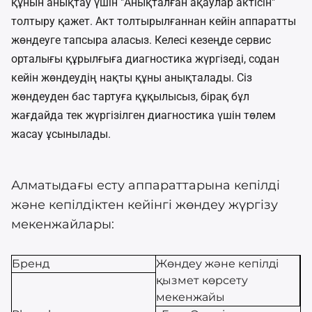
құнын анықтау үшін "Анықталған ақаулар актісін"
толтыру қажет. Акт толтырылғаннан кейін аппаратты
жөндеуге тапсыра аласыз. Келесі кезеңде сервис
орталығы құрылғыға диагностика жүргізеді, содан
кейін жөндеудің нақты құны анықталады. Сіз
жөндеуден бас тартуға құқылысыз, бірақ бұл
жағдайда тек жүргізілген диагностика үшін төлем
жасау ұсынылады.
Алматыдағы есту аппараттарына кепілді
және кепілдіктен кейінгі жөндеу жүргізу
мекенжайлары:
Бренд
Жөндеу және кепілді
қызмет көрсету
мекенжайы