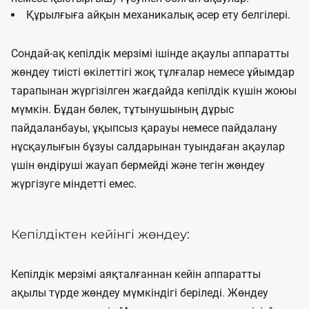
Құрылғыға айқын механикалық әсер ету белгілері.
Сондай-ақ кепілдік мерзімі ішінде ақаулы аппаратты
жөндеу тиісті өкілеттігі жоқ тұлғалар немесе ұйымдар
тарапынан жүргізілген жағдайда кепілдік күшін жоюы
мүмкін. Бұдан бөлек, тұтынушының дұрыс
пайдаланбауы, ұқыпсыз қарауы немесе пайдалану
нұсқаулығын бұзуы салдарынан туындаған ақаулар
үшін өндіруші жауап бермейді және тегін жөндеу
жүргізуге міндетті емес.
Кепілдіктен кейінгі жөндеу:
Кепілдік мерзімі аяқталғаннан кейін аппаратты
ақылы түрде жөндеу мүмкіндігі беріледі. Жөндеу