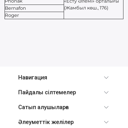
Phonak
«Есту Әлемі» орталығы
(Жамбыл көш., 176)
Bernafon
Roger
Навигация
Пайдалы сілтемелер
Сатып алушыларға
Әлеуметтік желілер