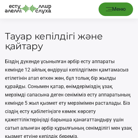
Меню
Тауар кепілдігі және
қайтару
Біздің дүкенде ұсынылған әрбір есту аппараты
кемінде 12 айлық өндіруші кепілдігімен қамтамасыз
етілетінін атап өткен жөн, бұл толық бір жылды
құрайды. Сонымен қатар, өнімдеріміздің ұзақ
мерзімді сапасына деген сеніміміз есту аппаратының
кемінде 5 жыл қызмет ету мерзімімен расталады. Біз
сіздің есту қабілетіңізге көмек көрсету
қажеттіліктеріңізді барынша қанағаттандыру үшін
сатып алынған әрбір құрылғының сенімділігі мен ұзақ
қызмет етуіне кепілдік береміз.