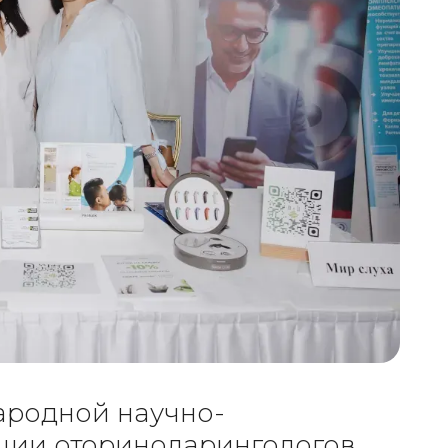
ародной научно-
ции оториноларингологов