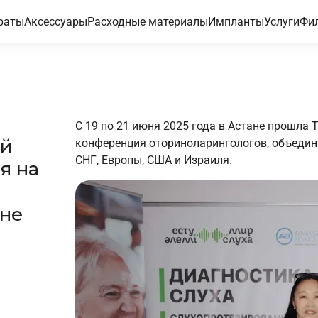
раты
Аксессуары
Расходные материалы
Импланты
Услуги
Фи
С 19 по 21 июня 2025 года в Астане прошла
ой
конференция оториноларингологов, объедин
СНГ, Европы, США и Израиля.
я на
ане