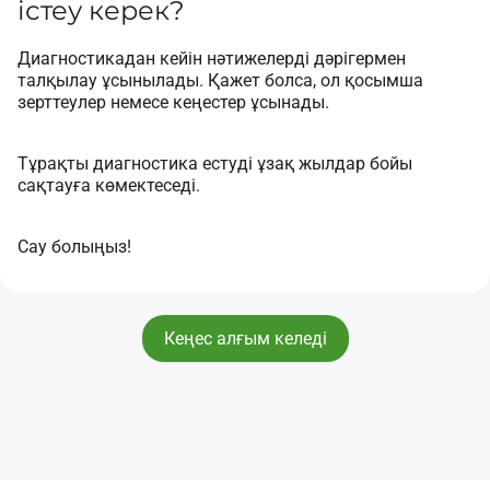
істеу керек?
Диагностикадан кейін нәтижелерді дәрігермен
талқылау ұсынылады. Қажет болса, ол қосымша
зерттеулер немесе кеңестер ұсынады.
Тұрақты диагностика естуді ұзақ жылдар бойы
сақтауға көмектеседі.
Сау болыңыз!
Кеңес алғым келеді