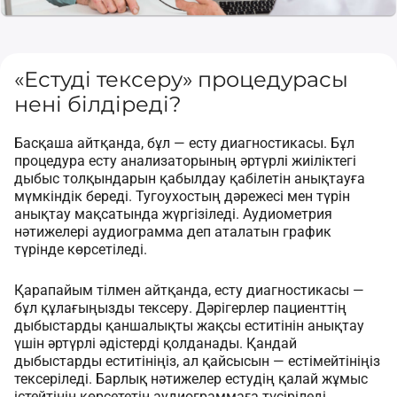
«Естуді тексеру» процедурасы
нені білдіреді?
Басқаша айтқанда, бұл — есту диагностикасы. Бұл
процедура есту анализаторының әртүрлі жиіліктегі
дыбыс толқындарын қабылдау қабілетін анықтауға
мүмкіндік береді. Тугоухостың дәрежесі мен түрін
анықтау мақсатында жүргізіледі. Аудиометрия
нәтижелері аудиограмма деп аталатын график
түрінде көрсетіледі.
Қарапайым тілмен айтқанда, есту диагностикасы —
бұл құлағыңызды тексеру. Дәрігерлер пациенттің
дыбыстарды қаншалықты жақсы еститінін анықтау
үшін әртүрлі әдістерді қолданады. Қандай
дыбыстарды еститініңіз, ал қайсысын — естімейтініңіз
тексеріледі. Барлық нәтижелер естудің қалай жұмыс
істейтінін көрсететін аудиограммаға түсіріледі.