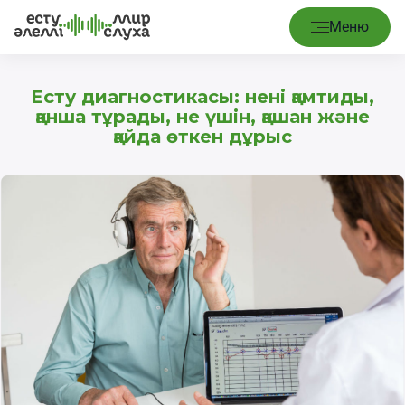
Меню
Есту диагностикасы: нені қамтиды,
қанша тұрады, не үшін, қашан және
қайда өткен дұрыс