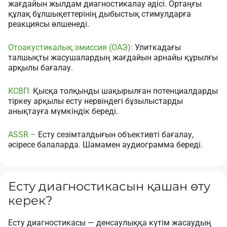
жағдайын жылдам диагностикалау әдісі. Ортаңғы
құлақ бұлшықеттерінің дыбыстық стимулдарға
реакциясы өлшенеді.
Отоакустикалық эмиссия (ОАЭ):
Улиткадағы
талшықты жасушалардың жағдайын арнайы құрылғы
арқылы бағалау.
КСВП:
Қысқа толқынды шақырылған потенциалдарды
тіркеу арқылы есту нервіндегі бұзылыстарды
анықтауға мүмкіндік береді.
ASSR –
Есту сезімталдығын объективті бағалау,
әсіресе балаларда. Шамамен аудиограмма береді.
Есту диагностикасын қашан өту
керек?
Есту диагностикасы — денсаулыққа күтім жасаудың