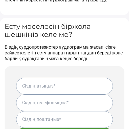
Есту мәселесін біржола
шешкіңіз келе ме?
Біздің сурдопротезистер аудиограмма жасап, сізге
сәйкес келетін есту аппараттарын таңдап береді және
барлық сұрақтарыңызға кеңес береді.