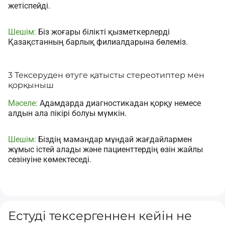
жетіспейді.
Шешім:
Біз жоғары білікті қызметкерлерді
Қазақстанның барлық филиалдарына бөлеміз.
3 Тексеруден өтуге қатысты стереотиптер мен
қорқыныш
Мәселе:
Адамдарда диагностикадан қорқу немесе
алдын ала пікірі болуы мүмкін.
Шешім:
Біздің мамандар мұндай жағдайлармен
жұмыс істей алады және пациенттердің өзін жайлы
сезінуіне көмектеседі.
Естуді тексергеннен кейін не