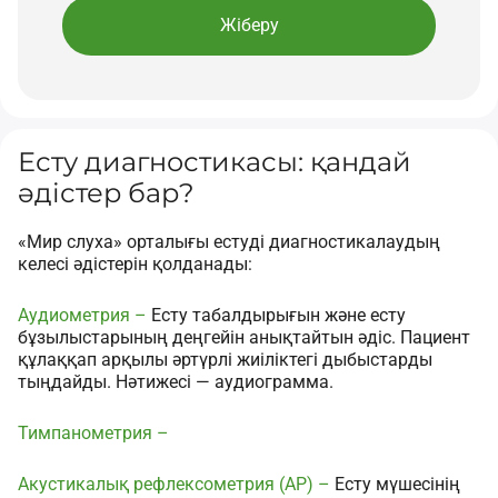
Есту диагностикасы: қандай
әдістер бар?
«Мир слуха» орталығы естуді диагностикалаудың
келесі әдістерін қолданады:
Аудиометрия –
Есту табалдырығын және есту
бұзылыстарының деңгейін анықтайтын әдіс. Пациент
құлаққап арқылы әртүрлі жиіліктегі дыбыстарды
тыңдайды. Нәтижесі — аудиограмма.
Тимпанометрия –
Акустикалық рефлексометрия (АР) –
Есту мүшесінің