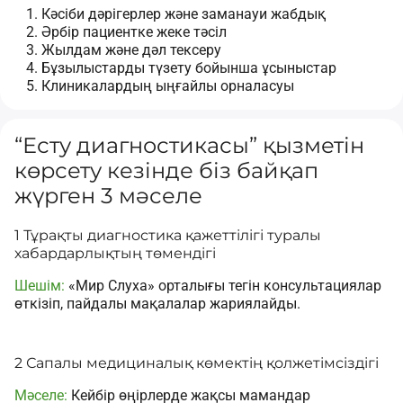
Кәсіби дәрігерлер және заманауи жабдық
Әрбір пациентке жеке тәсіл
Жылдам және дәл тексеру
Бұзылыстарды түзету бойынша ұсыныстар
Клиникалардың ыңғайлы орналасуы
“Есту диагностикасы” қызметін
көрсету кезінде біз байқап
жүрген 3 мәселе
1 Тұрақты диагностика қажеттілігі туралы
хабардарлықтың төмендігі
Шешім:
«Мир Слуха» орталығы тегін консультациялар
өткізіп, пайдалы мақалалар жариялайды.
2 Сапалы медициналық көмектің қолжетімсіздігі
Мәселе:
Кейбір өңірлерде жақсы мамандар