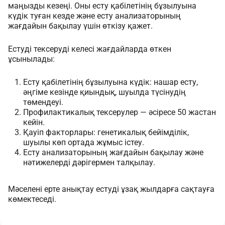
маңызды кезеңі. Оны есту қабілетінің бұзылуына
күдік туған кезде және есту анализаторының
жағдайын бақылау үшін өткізу қажет.
Естуді тексеруді келесі жағдайларда өткен
ұсынылады:
Есту қабілетінің бұзылуына күдік: нашар есту,
әңгіме кезінде қиындық, шуылда түсінудің
төмендеуі.
Профилактикалық тексерулер — әсіресе 50 жастан
кейін.
Қауіп факторлары: генетикалық бейімділік,
шуылы көп ортада жұмыс істеу.
Есту анализаторының жағдайын бақылау және
нәтижелерді дәрігермен талқылау.
Мәселені ерте анықтау естуді ұзақ жылдарға сақтауға
көмектеседі.