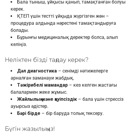
Бала тыныш, ұйқысы қанып, тамақтанған болуы
керек.
ҚТЕП үшін тестті ұйқыда жүргізген жөн –
процедура алдында нәрестені тамақтандыруға
болады.
Бұрынғы медициналық деректер болса, алып
келіңіз.
Неліктен бізді таңдау керек?
Дәл диагностика
– сенімді нәтижелерге
арналған заманауи жабдық.
Тәжірибелі мамандар
– кез келген жастағы
балалармен жеке жұмыс.
Жайлылық және қауіпсіздік
– бала үшін стрессіз
ауырсыз әдістер.
Бәрі бірде
– бір баруда толық тексеру.
Бүгін жазылыңыз!