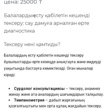
цена: 25000 ₸
Балалардың есту қабілетін кешенді
тексеру: сау дамуға арналған ерте
диагностика
Тексеру нені қамтиды?
Балалардың есту қабілетін кешенді тексеру
бұзылыстарды ерте кезеңде анықтауға және емдеуді
уақытында бастауға көмектеседі. Оған мыналар
кіреді:
Сурдолог консультациясы
– тексеру, анамнез
жинау және ата-аналардың шағымдарын талқылау.
Тимпанометрия
– дабыл жарғағының
қозғалғыштығы мен орта құлақ жағдайын тексеру.