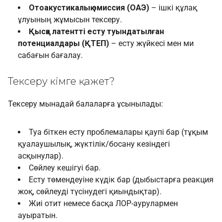
Отоакустикалық эмиссия (ОАЭ)
– ішкі құлақ
ұлуының жұмысын тексеру.
Қысқа латентті есту туындатылған
потенциалдары (ҚТЕП)
– есту жүйкесі мен ми
сабағын бағалау.
Тексеру кімге қажет?
Тексеру мынадай балаларға ұсынылады:
Туа біткен есту проблемалары қаупі бар (тұқым
қуалаушылық, жүктілік/босану кезіндегі
асқынулар).
Сөйлеу кешігуі бар.
Есту төмендеуіне күдік бар (дыбыстарға реакция
жоқ, сөйлеуді түсінудегі қиындықтар).
Жиі отит немесе басқа ЛОР-аурулармен
ауыратын.