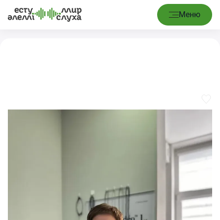
Басты
Баланы кешенді тексеру (консультация,
/
Қызметтер
/
Меню
бет
тимпанометрия, БАӘ, КСВП)