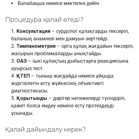
Балабақша немесе мектепке дейін.
Процедура қалай өтеді?
Консультация
– сурдолог құлақтарды тексеріп,
баланың анамнезі мен дамуын зерттейді.
Тимпанометрия
– орта құлақ жағдайын тексеріп,
жасырын проблемаларды анықтайды.
ОАЭ
– ішкі құлақтың дыбыстарға реакциясына
ауырсыз тест.
ҚТЕП
– тыныш жағдайда немесе ұйқыда
жүргізілетін есту жүйкесінің объективті
диагностикасы.
Қорытынды
– дәрігер нәтижелерді түсіндіріп,
қажет болса емдеу немесе есту протездеуді
ұсынады.
Қалай дайындалу керек?