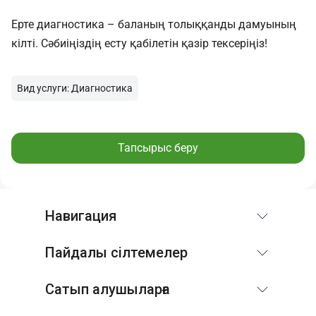
Ерте диагностика – баланың толыққанды дамуының
кілті. Сәбиіңіздің есту қабілетін қазір тексеріңіз!
Вид услуги: Диагностика
Тапсырыс беру
Навигация
Пайдалы сілтемелер
Сатып алушыларға