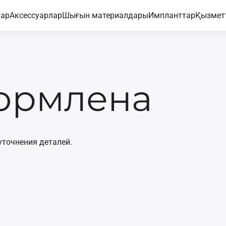
тар
Аксессуарлар
Шығын материалдары
Импланттар
Қызмет
ормлена
уточнения деталей.