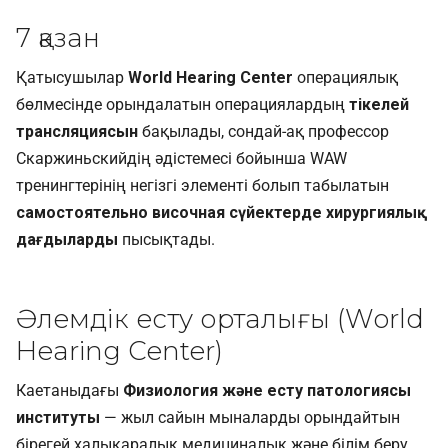
7 қазан
Қатысушылар
World Hearing Center
операциялық
бөлмесінде орындалатын операциялардың
тікелей
трансляциясын
бақылады, сондай-ақ профессор
Скаржиньскийдің әдістемесі бойынша WAW
тренингтерінің негізгі элементі болып табылатын
самостоятельно височная сүйектерде хирургиялық
дағдыларды
пысықтады.
Әлемдік есту орталығы (World
Hearing Center)
Каетаныдағы
Физиология және есту патологиясы
институты
— жыл сайын мыналарды орындайтын
бірегей халықаралық медициналық және білім беру