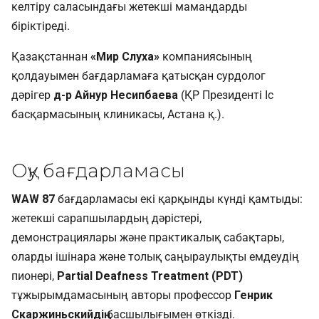
келтіру саласындағы жетекші мамандарды
біріктіреді.
Қазақстаннан
«Мир Слуха»
компаниясының
қолдауымен бағдарламаға қатысқан сурдолог
дәрігер
д-р Айнур Несипбаева
(ҚР Президенті Іс
басқармасының клиникасы, Астана қ.).
Оқу бағдарламасы
WAW 87
бағдарламасы екі қарқынды күнді қамтыды:
жетекші сарапшылардың дәрістері,
демонстрациялары және практикалық сабақтары,
оларды ішінара және толық саңыраулықты емдеудің
пионері,
Partial Deafness Treatment (PDT)
тұжырымдамасының авторы профессор
Генрик
Скаржиньскийдің
басшылығымен өткізді.