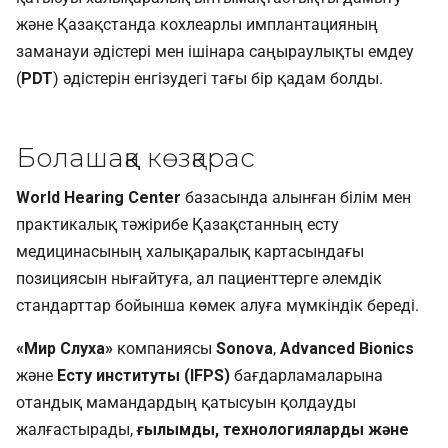
және Қазақстанда кохлеарлы имплантацияның
заманауи әдістері мен ішінара саңыраулықты емдеу
(
PDT
) әдістерін енгізудегі тағы бір қадам болды.
Болашаққа көзқарас
World Hearing Center
базасында алынған білім мен
практикалық тәжірибе Қазақстанның есту
медицинасының халықаралық картасындағы
позициясын нығайтуға, ал пациенттерге әлемдік
стандарттар бойынша көмек алуға мүмкіндік береді.
«Мир Слуха»
компаниясы
Sonova
,
Advanced Bionics
және
Есту институты (IFPS)
бағдарламаларына
отандық мамандардың қатысуын қолдауды
жалғастырады,
ғылымды, технологияларды және