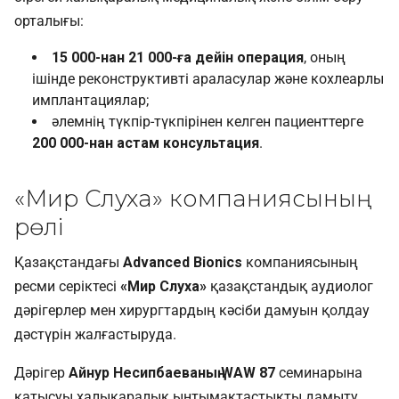
орталығы:
15 000-нан 21 000-ға дейін операция
, оның
ішінде реконструктивті араласулар және кохлеарлы
имплантациялар;
әлемнің түкпір-түкпірінен келген пациенттерге
200 000-нан астам консультация
.
«Мир Слуха» компаниясының
рөлі
Қазақстандағы
Advanced Bionics
компаниясының
ресми серіктесі
«Мир Слуха»
қазақстандық аудиолог
дәрігерлер мен хирургтардың кәсіби дамуын қолдау
дәстүрін жалғастыруда.
Дәрігер
Айнур Несипбаеваның
WAW 87
семинарына
қатысуы халықаралық ынтымақтастықты дамыту