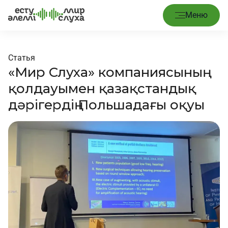
Меню
Статья
«Мир Слуха» компаниясының
қолдауымен қазақстандық
дәрігердің Польшадағы оқуы