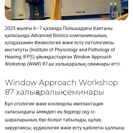
2025 жылғы 6–7 қазанда Польшадағы Каетаны
қаласында Advanced Bionics компаниясының
қолдауымен Физиология және есту патологиясы
институты (Institute of Physiology and Pathology of
Hearing, IFPS) ұйымдастырған Window Approach
Workshop (WAW) 87-ші халықаралық семинары өтті.
Window Approach Workshop
87 халықаралық семинары
Бұл отология және кохлеарлы имплантация
саласындағы әлемдегі ең беделді оқу іс-
шараларының бірі болып табылады, құлақ
хирургиясы, аудиология және есту қабілетін қалпына