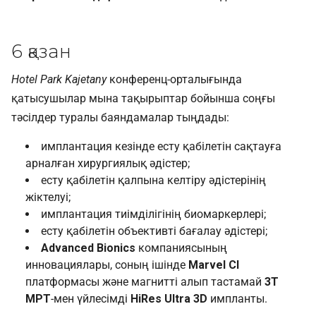
6 қазан
Hotel Park Kajetany
конференц-орталығында
қатысушылар мына тақырыптар бойынша соңғы
тәсілдер туралы баяндамалар тыңдады:
имплантация кезінде есту қабілетін сақтауға
арналған хирургиялық әдістер;
есту қабілетін қалпына келтіру әдістерінің
жіктелуі;
имплантация тиімділігінің биомаркерлері;
есту қабілетін объективті бағалау әдістері;
Advanced Bionics
компаниясының
инновациялары, соның ішінде
Marvel CI
платформасы және магнитті алып тастамай
3Т
МРТ
-мен үйлесімді
HiRes Ultra 3D
импланты.