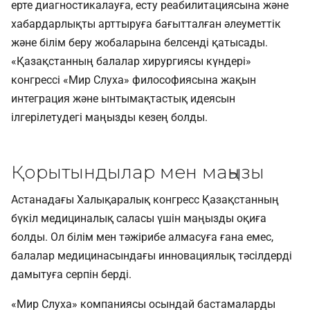
ерте диагностикалауға, есту реабилитациясына және
хабардарлықты арттыруға бағытталған әлеуметтік
және білім беру жобаларына белсенді қатысады.
«Қазақстанның балалар хирургиясы күндері»
конгрессі «Мир Слуха» философиясына жақын
интеграция және ынтымақтастық идеясын
ілгерілетудегі маңызды кезең болды.
Қорытындылар мен маңызы
Астанадағы Халықаралық конгресс Қазақстанның
бүкіл медициналық саласы үшін маңызды оқиға
болды. Ол білім мен тәжірибе алмасуға ғана емес,
балалар медицинасындағы инновациялық тәсілдерді
дамытуға серпін берді.
«Мир Слуха» компаниясы осындай бастамаларды