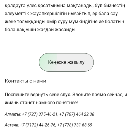
қолдауға үлес қосатынына мақтанады, бұл бизнестің
әлеуметтік жауапкершілігін нығайтып, әр бала сау
және толыққанды өмір сүру мүмкіндігіне ие болатын
болашақ үшін жағдай жасайды.
Кеңеске жазылу
Контакты с нами
Поспешите вернуть себе слух. Звоните прямо сейчас, и
жизнь станет намного понятнее!
Алматы: +7 (727) 375-46-21, +7 (707) 464 22 38
Астана: +7 (7172) 44-26-76, +7 (778) 731 68 69