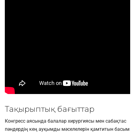
Тақырыптық бағыттар
Конгресс аясында балалар хирургиясы мен сабақтас
пәндердің кең ауқымды мәселелерін қамтитын басым