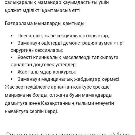
халықаралық мамандар қауымдастығы үшін
қолжетімділікті қамтамасыз етті.
Бағдарлама мыналарды қамтыды:
Пленарлық және секциялық отырыстар;
Заманауи әдістерді демонстрациялаумен «тірі
хирургия» сессиялары;
Өзекті клиникалық мәселелерді талқылауға
арналған дөңгелек үстелдер;
Жас ғалымдар конкурсы;
Заманауи медициналық жабдықтар көрмесі.
Жас зерттеушілерге арналған конкурс ерекше
маңызға ие болды, ол жаңа буын мамандарды
дамытуға және Қазақстанның ғылыми әлеуетін
нығайтуға серпін берді.