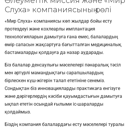
Әлеуметтік миссия және «Мир
Слуха» компаниясының рөлі
«Мир Слуха» компаниясы көп жылдар бойы есту
протездеуі және кохлеарлы имплантация
технологияларын дамытуға ғана емес, балалардың
өмір сапасын жақсартуға бағытталған медициналық
бастамаларды қолдауға да назар аударады.
Біз балалар денсаулығы мәселелері пәнаралық тәсіл
мен әртүрлі мамандықтағы сарапшылардың
бірлескен күш-жігерін талап ететініне сенеміз.
Сондықтан біз инновацияларды практикаға енгізуге
және дәрігерлердің кәсіби қауымдастығын дамытуға
ықпал ететін осындай ғылыми іс-шараларды
қолдаймыз.
Біздің компания балалардағы есту мәселелері туралы