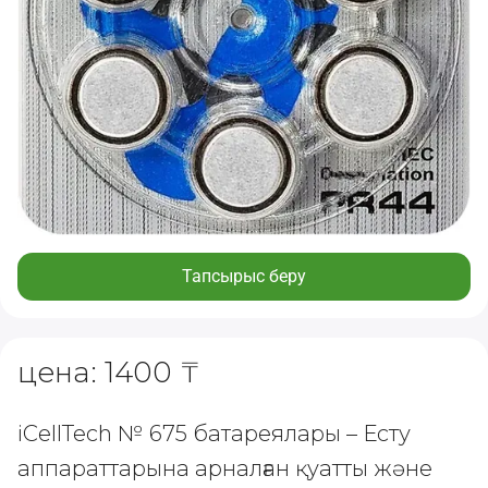
Тапсырыс беру
цена: 1400 ₸
iCellTech № 675 батареялары – Есту
аппараттарына арналған қуатты және