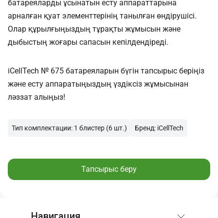
батареяларды ұсынатын есту аппараттарына
арналған қуат элементтерінің танылған өндірушісі.
Олар құрылғыңыздың тұрақты жұмысын және
дыбыстың жоғары сапасын кепілдендіреді.
iCellTech № 675 батареяларын бүгін тапсырыс беріңіз
және есту аппаратыңыздың үздіксіз жұмысынан
ләззат алыңыз!
Тип комплектации: 1 блистер (6 шт.)
Бренд: iCellTech
Тапсырыс беру
Навигация