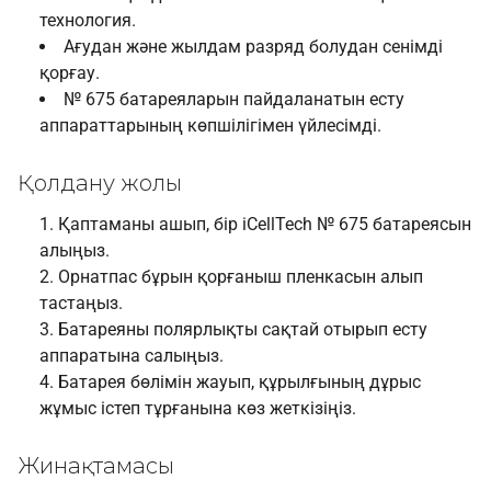
технология.
Ағудан және жылдам разряд болудан сенімді
қорғау.
№ 675 батареяларын пайдаланатын есту
аппараттарының көпшілігімен үйлесімді.
Қолдану жолы
Қаптаманы ашып, бір iCellTech № 675 батареясын
алыңыз.
Орнатпас бұрын қорғаныш пленкасын алып
тастаңыз.
Батареяны полярлықты сақтай отырып есту
аппаратына салыңыз.
Батарея бөлімін жауып, құрылғының дұрыс
жұмыс істеп тұрғанына көз жеткізіңіз.
Жинақтамасы