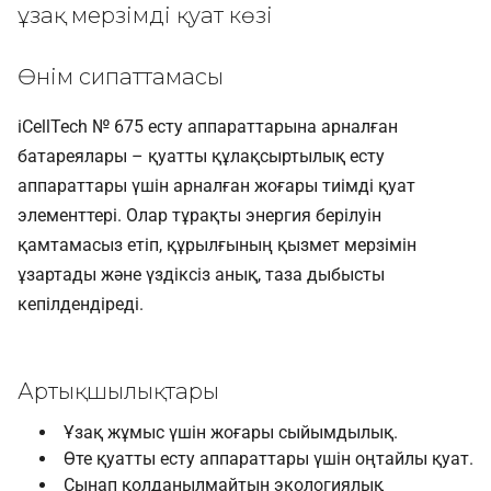
ұзақ мерзімді қуат көзі
Өнім сипаттамасы
iCellTech № 675 есту аппараттарына арналған
батареялары – қуатты құлақсыртылық есту
аппараттары үшін арналған жоғары тиімді қуат
элементтері. Олар тұрақты энергия берілуін
қамтамасыз етіп, құрылғының қызмет мерзімін
ұзартады және үздіксіз анық, таза дыбысты
кепілдендіреді.
Артықшылықтары
Ұзақ жұмыс үшін жоғары сыйымдылық.
Өте қуатты есту аппараттары үшін оңтайлы қуат.
Сынап қолданылмайтын экологиялық