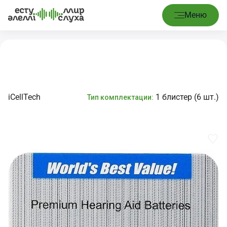
Басты
Шығын
Батареялар № 675
/
/
Меню
бет
материалдары
iCellTech
iCellTech
1 блистер (6 шт.)
Тип комплектации: