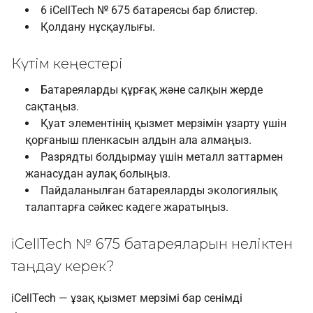
6 iCellTech № 675 батареясы бар блистер.
Қолдану нұсқаулығы.
Күтім кеңестері
Батареяларды құрғақ және салқын жерде
сақтаңыз.
Қуат элементінің қызмет мерзімін ұзарту үшін
қорғаныш пленкасын алдын ала алмаңыз.
Разрядты болдырмау үшін металл заттармен
жанасудан аулақ болыңыз.
Пайдаланылған батареяларды экологиялық
талаптарға сәйкес кәдеге жаратыңыз.
iCellTech № 675 батареяларын неліктен
таңдау керек?
iCellTech — ұзақ қызмет мерзімі бар сенімді