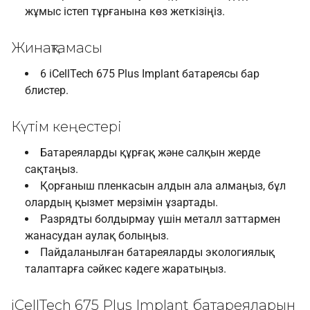
жұмыс істеп тұрғанына көз жеткізіңіз.
Жинақтамасы
6 iCellTech 675 Plus Implant батареясы бар
блистер.
Күтім кеңестері
Батареяларды құрғақ және салқын жерде
сақтаңыз.
Қорғаныш пленкасын алдын ала алмаңыз, бұл
олардың қызмет мерзімін ұзартады.
Разрядты болдырмау үшін металл заттармен
жанасудан аулақ болыңыз.
Пайдаланылған батареяларды экологиялық
талаптарға сәйкес кәдеге жаратыңыз.
iCellTech 675 Plus Implant батареяларын