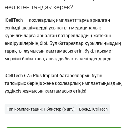
неліктен таңдау керек?
iCellTech — кохлеарлық имплантттарға арналған
сенімді шешімдерді ұсынатын медициналық
құрылғыларға арналған батареялардың жетекші
өндірушілерінің бірі. Бұл батареялар құрылғыңыздың
тұрақты жұмысын қамтамасыз етіп, бүкіл қызмет
мерзімі бойы таза, анық дыбысты кепілдендіреді.
iCellTech 675 Plus Implant батареяларын бүгін
тапсырыс беріңіз және кохлеарлық имплантыңыздың
үздіксіз жұмысын қамтамасыз етіңіз!
Тип комплектации: 1 блистер (6 шт.)
Бренд: iCellTech