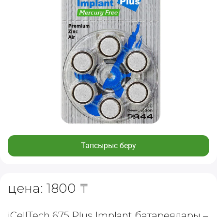
Тапсырыс беру
цена: 1800 ₸
iCellTech 675 Plus Implant батареялары –