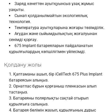
Заряд кенеттен ауытқуынсыз ұзақ жұмыс
уақыты.
Сынап қолданылмайтын экологиялық
технология.
Температура ауытқуларына жоғары төзімділік.
Ағудан және сыйымдылықтың жоғалуынан
сенімді қорғау.
675 Implant батареяларын пайдаланатын
құрылғылардың көпшілігімен үйлесімді.
Қолдану жолы
Қаптаманы ашып, бір iCellTech 675 Plus Implant
батареясын алыңыз.
Орнатпас бұрын қорғаныш пленкасын алып
тастаңыз.
Батареяны полярлықты сақтай отырып
құрылғыға салыңыз.
Батарея бөлімін жауып, құрылғының дұрыс