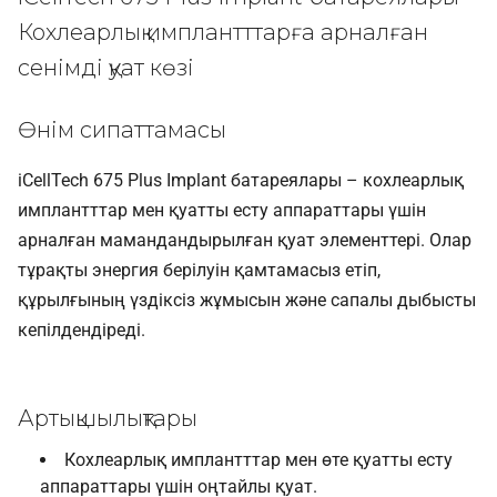
Кохлеарлық имплантттарға арналған
сенімді қуат көзі
Өнім сипаттамасы
iCellTech 675 Plus Implant батареялары – кохлеарлық
имплантттар мен қуатты есту аппараттары үшін
арналған мамандандырылған қуат элементтері. Олар
тұрақты энергия берілуін қамтамасыз етіп,
құрылғының үздіксіз жұмысын және сапалы дыбысты
кепілдендіреді.
Артықшылықтары
Кохлеарлық имплантттар мен өте қуатты есту
аппараттары үшін оңтайлы қуат.