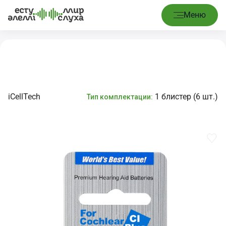
Басты
Шығын
Батареялар № 675 CI Plus
/
/
Меню
бет
материалдары
Имплантаты
iCellTech
1 блистер (6 шт.)
Тип комплектации: