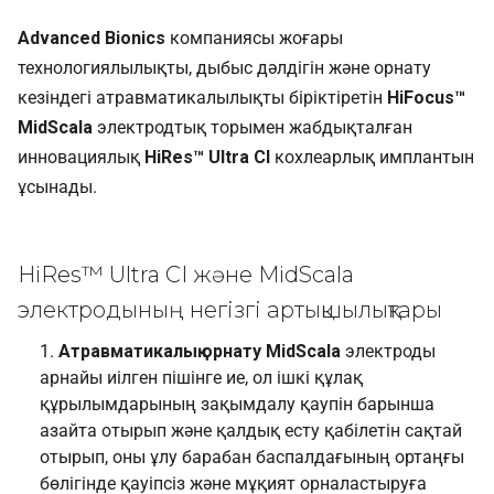
Advanced Bionics
компаниясы жоғары
технологиялылықты, дыбыс дәлдігін және орнату
кезіндегі атравматикалылықты біріктіретін
HiFocus™
MidScala
электродтық торымен жабдықталған
инновациялық
HiRes™ Ultra CI
кохлеарлық имплантын
ұсынады.
HiRes™ Ultra CI және MidScala
электродының негізгі артықшылықтары
Атравматикалық орнату
MidScala
электроды
арнайы иілген пішінге ие, ол ішкі құлақ
құрылымдарының зақымдалу қаупін барынша
азайта отырып және қалдық есту қабілетін сақтай
отырып, оны ұлу барабан баспалдағының ортаңғы
бөлігінде қауіпсіз және мұқият орналастыруға