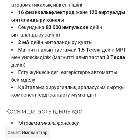
атравматикалық иілген пішіні
16 физикалық электрод
және
120 виртуалды
ынталандыру каналы
Секундына
83 000 импульске
дейін
ынталандыру жиілігі
2 мА
дейін ынталандыру қуаты
Магнитті алып тастамай
1.5 Тесла
дейін МРТ-
мен үйлесімділік (магнитті алып тастап
3 Тесла
дейін)
Есту жүйкесіндегі өзгерістерге автоматты
бейімделу
Қайталама хирургиялық араласусыз сыртқы
компоненттерді жаңарту мүмкіндігі
Қосымша артықшылықтар
*
Атравматикалық орналасу
Санат: Импланттар