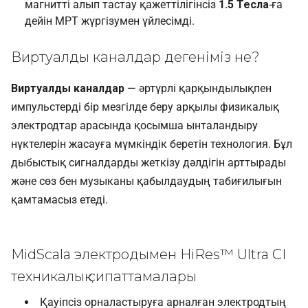
магнитті алып тастау қажеттілігінсіз
1.5 Тесла
-ға
дейін МРТ жүргізумен үйлесімді.
Виртуалды каналдар дегеніміз не?
Виртуалды каналдар
— әртүрлі қарқындылықпен
импульстерді бір мезгілде беру арқылы физикалық
электродтар арасында қосымша ынталандыру
нүктелерін жасауға мүмкіндік беретін технология. Бұл
дыбыстық сигналдарды жеткізу дәлдігін арттырады
және сөз бен музыканы қабылдаудың табиғилығын
қамтамасыз етеді.
MidScala электродымен HiRes™ Ultra CI
техникалық сипаттамалары
Қауіпсіз орналастыруға арналған электродтың