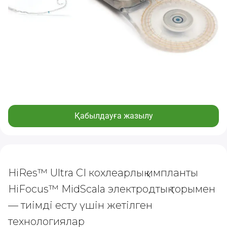
Қабылдауға жазылу
HiRes™ Ultra CI кохлеарлық импланты
HiFocus™ MidScala электродтық торымен
— тиімді есту үшін жетілген
технологиялар