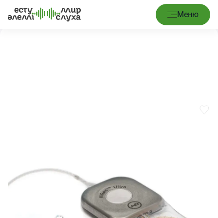
Басты бет
/
Импланттар
/
HiRes Ultra CI, MidScala
Меню