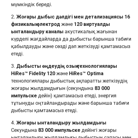
мүмкіндік береді.
Жоғары дыбыс дәлдігі мен детализациясы
16
физикалық электрод
және
120 виртуалды
ынталандыру каналы
акустикалық жағынан
күрделі жағдайларда да дыбысты барынша табиғи
қабылдауды және сөзді дәл жеткізуді қамтамасыз
етеді.
Дыбысты өңдеудің озық технологиялары
HiRes™ Fidelity 120
және
HiRes™ Optima
технологиялары дыбыстық ақпаратты жеткізудің
жоғары жылдамдығын (секундына
83 000
импульске
дейін) қамтамасыз етеді, энергия
тұтынуды оңтайландырады және барынша табиғи
дыбысты қамтамасыз етеді.
Жоғары ынталандыру жылдамдығы
Секундына
83 000 импульске
дейінгі жоғары
ынталандыру жылдамдығы дыбыстың сапасы мен