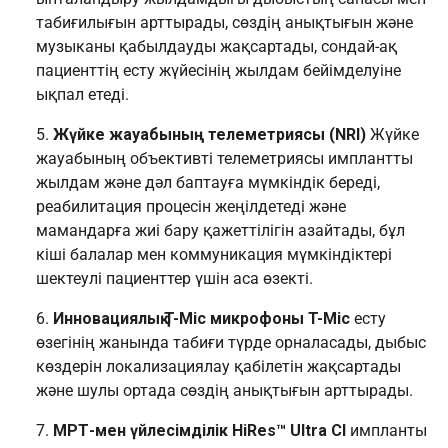
табиғилығын арттырады, сөздің анықтығын және
музыканы қабылдауды жақсартады, сондай-ақ
пациенттің есту жүйесінің жылдам бейімделуіне
ықпал етеді.
Жүйке жауабының телеметриясы (NRI)
Жүйке
жауабының объективті телеметриясы имплантты
жылдам және дәл баптауға мүмкіндік береді,
реабилитация процесін жеңілдетеді және
мамандарға жиі бару қажеттілігін азайтады, бұл
кіші балалар мен коммуникация мүмкіндіктері
шектеулі пациенттер үшін аса өзекті.
Инновациялық T-Mic микрофоны
T-Mic
есту
өзегінің жанында табиғи түрде орналасады, дыбыс
көздерін локализациялау қабілетін жақсартады
және шулы ортада сөздің анықтығын арттырады.
МРТ-мен үйлесімділік
HiRes™ Ultra CI
импланты