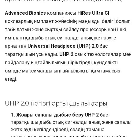
Advanced Bionics
компаниясы
HiRes Ultra CI
кохлеарлық имплант жүйесінің маңызды бөлігі болып
табылатын және сыртқы сөйлеу процессорынан ішкі
имплантқа дыбыстық сигналды анық жеткізуге
арналған
Universal Headpiece (UHP) 2.0
бас
таратқышын ұсынады.
UHP 2
озық технологиялар мен
пайдалану ыңғайлылығын біріктіреді, күнделікті
өмірде максималды ыңғайлылықты қамтамасыз
етеді.
UHP 2.0 негізгі артықшылықтары
Жоғары сапалы дыбыс беру
UHP 2
бас
таратқышы дыбыстық сигналды анық және сапалы
жеткізуді кепілдендіреді, сөздің тамаша
анықтығын және қоршаған дыбыстарды ыңғайлы