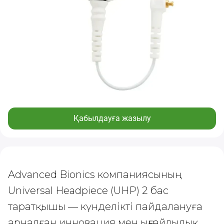
Қабылдауға жазылу
Advanced Bionics компаниясының
Universal Headpiece (UHP) 2 бас
таратқышы — күнделікті пайдалануға
арналған инновация мен ыңғайлылық