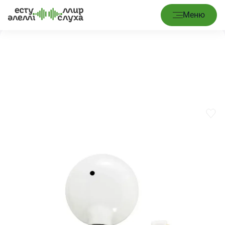
Басты бет
/
Импланттар
/
UHP 2.0 бас таратқышы
Меню