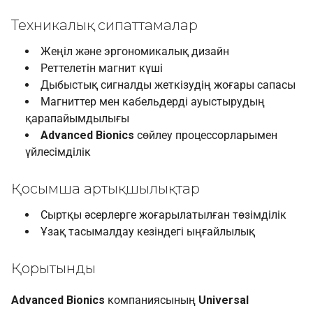
Техникалық сипаттамалар
Жеңіл және эргономикалық дизайн
Реттелетін магнит күші
Дыбыстық сигналды жеткізудің жоғары сапасы
Магниттер мен кабельдерді ауыстырудың
қарапайымдылығы
Advanced Bionics
сөйлеу процессорларымен
үйлесімділік
Қосымша артықшылықтар
Сыртқы әсерлерге жоғарылатылған төзімділік
Ұзақ тасымалдау кезіндегі ыңғайлылық
Қорытынды
Advanced Bionics
компаниясының
Universal