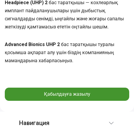
Headpiece (UHP) 2
бас таратқышы — кохлеарлық
имплант пайдаланушылары үшін дыбыстық
сигналдарды сенімді, ыңғайлы және жоғары сапалы
жеткізуді қамтамасыз ететін оңтайлы шешім.
Advanced Bionics UHP 2
бас таратқышы туралы
қосымша ақпарат алу үшін біздің компанияның
мамандарына хабарласыңыз.
Қабылдауға жазылу
Навигация