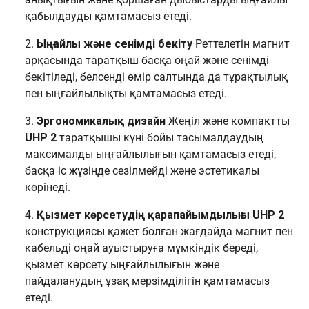
қабылдауды қамтамасыз етеді.
Ыңғайлы және сенімді бекіту
Реттелетін магнит
арқасында таратқыш басқа оңай және сенімді
бекітіледі, белсенді өмір салтында да тұрақтылық
пен ыңғайлылықты қамтамасыз етеді.
Эргономикалық дизайн
Жеңіл және компактты
UHP 2
таратқышы күні бойы тасымалдаудың
максималды ыңғайлылығын қамтамасыз етеді,
басқа іс жүзінде сезілмейді және эстетикалы
көрінеді.
Қызмет көрсетудің қарапайымдылығы
UHP 2
конструкциясы қажет болған жағдайда магнит пен
кабельді оңай ауыстыруға мүмкіндік береді,
қызмет көрсету ыңғайлылығын және
пайдаланудың ұзақ мерзімділігін қамтамасыз
етеді.