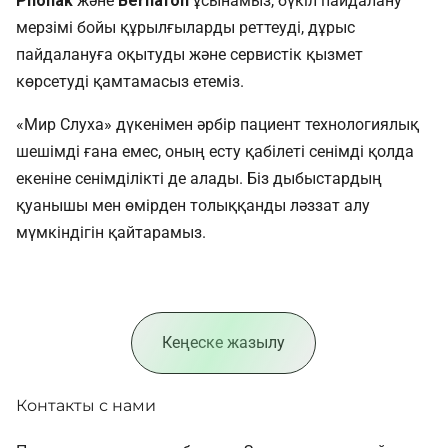
Phonak
және
Bernafon
ұсынамыз, бүкіл пайдалану
мерзімі бойы құрылғыларды реттеуді, дұрыс
пайдалануға оқытуды және сервистік қызмет
көрсетуді қамтамасыз етеміз.
«Мир Слуха» дүкенімен әрбір пациент технологиялық
шешімді ғана емес, оның есту қабілеті сенімді қолда
екеніне сенімділікті де алады. Біз дыбыстардың
қуанышы мен өмірден толыққанды ләззат алу
мүмкіндігін қайтарамыз.
Кеңеске жазылу
Контакты с нами