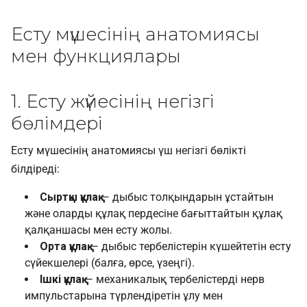
Есту мүшесінің анатомиясы
мен функциялары
1. Есту жүйесінің негізгі
бөлімдері
Есту мүшесінің анатомиясы үш негізгі бөлікті
білдіреді:
Сыртқы құлақ
— дыбыс толқындарын ұстайтын
және оларды құлақ пердесіне бағыттайтын құлақ
қалқаншасы мен есту жолы.
Орта құлақ
— дыбыс тербелістерін күшейтетін есту
сүйекшелері (балға, өрсе, үзеңгі).
Ішкі құлақ
— механикалық тербелістерді нерв
импульстарына түрлендіретін ұлу мен