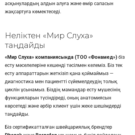
асқынулардың алдын алуға және өмір сапасын
жақсартуға көмектеседі.
Неліктен «Мир Слуха»
таңдайды
«Мир Слуха» компаниясында (ТОО «Фонамед»)
біз
есту мәселелеріне кешенді тәсілмен келеміз. Біз тек
есту аппараттарын жеткізіп қана қоймаймыз —
диагностика мен пациентті сүйемелдеудің толық
циклін ұсынамыз. Біздің мамандар есту мүшесінің
функцияларын түсіндіреді, оның анатомиясын
көрсетеді және әрбір клиент үшін жеке шешімдерді
таңдайды.
Біз сертификатталған швейцариялық брендтер