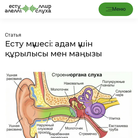
Меню
Статья
Есту мүшесі: адам үшін
құрылысы мен маңызы