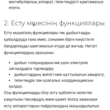
вестибулярлық аппарат, тепе-теңдікті қамтамасыз
ететін.
2. Есту мүшесінің функциялары
Есту мүшесінің функциялары тек дыбыстарды
қабылдауда ғана емес, сонымен бірге кеңістікте
бағдарлауды қамтамасыз етуде де жатыр. Негізгі
функциялардың арасынан:
дыбыс толқындарын ми үшін электрлік
сигналдарға түрлендіру;
дыбыстардың жиілігі мен қаттылығын ажырату;
тепе-теңдік пен қозғалыс координациясын
қолдау.
Осы функцияларды білу есту қабілетін неліктен
уақытылы тексерудің және қажет болса заманауи
есту аппараттарын пайдаланудың маңыздылығын