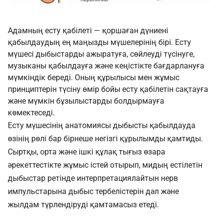
Адамның есту қабілеті — қоршаған дүниені
қабылдаудың ең маңызды мүшелерінің бірі. Есту
мүшесі дыбыстарды ажыратуға, сөйлеуді түсінуге,
музыканы қабылдауға және кеңістікте бағдарлануға
мүмкіндік береді. Оның құрылысы мен жұмыс
принциптерін түсіну өмір бойы есту қабілетін сақтауға
және мүмкін бұзылыстарды болдырмауға
көмектеседі.
Есту мүшесінің анатомиясы дыбысты қабылдауда
өзінің рөлі бар бірнеше негізгі құрылымды қамтиды.
Сыртқы, орта және ішкі құлақ тығыз өзара
әрекеттестікте жұмыс істей отырып, мидың естілетін
дыбыстар ретінде интерпретациялайтын нерв
импульстарына дыбыс тербелістерін дәл және
жылдам түрлендіруді қамтамасыз етеді.