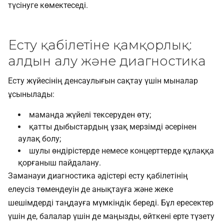
түсінуге көмектеседі.
Есту қабілетіне қамқорлық:
алдын алу және диагностика
Есту жүйесінің денсаулығын сақтау үшін мыналар
ұсынылады:
маманда жүйелі тексеруден өту;
қатты дыбыстардың ұзақ мерзімді әсерінен
аулақ болу;
шулы өндірістерде немесе концерттерде құлаққа
қорғаныш пайдалану.
Заманауи диагностика әдістері есту қабілетінің
елеусіз төмендеуін де анықтауға және жеке
шешімдерді таңдауға мүмкіндік береді. Бұл ересектер
үшін де, балалар үшін де маңызды, өйткені ерте түзету