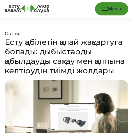
Меню
Статья
Есту қабілетін қалай жақсартуға
болады: дыбыстарды
қабылдауды сақтау мен қалпына
келтірудің тиімді жолдары