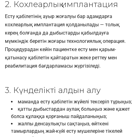
2. Кохлеарлық имплантация
Есту қабілетінің ауыр жоғалуы бар адамдарға
кохлеарлық имплантация қолданылады — толық
керең болғанда да дыбыстарды қабылдауға
мүмкіндік беретін жоғары технологиялық операция.
Процедурадан кейін пациентке есту мен қарым-
қатынасу қабілетін қайтаратын жеке реттеу мен
реабилитация бағдарламасы жүргізіледі.
3. Күнделікті алдын алу
маманда есту қабілетін жүйелі тексеріп тұрыңыз;
қатты дыбыстардан аулақ болыңыз және қажет
болса құлаққа қорғаныш пайдаланыңыз;
жалпы денсаулықты сақтаңыз, өйткені
тамырлардың жай-күйі есту мүшелеріне тікелей