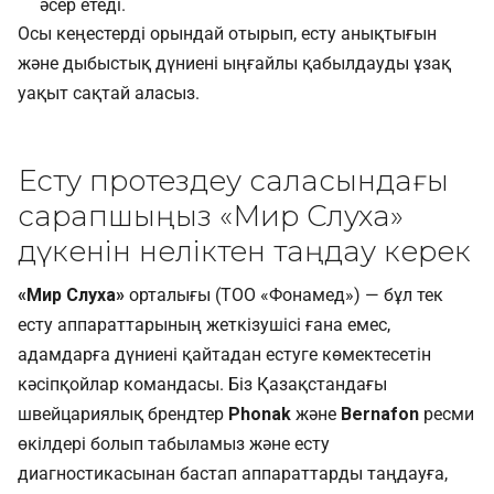
әсер етеді.
Осы кеңестерді орындай отырып, есту анықтығын
және дыбыстық дүниені ыңғайлы қабылдауды ұзақ
уақыт сақтай аласыз.
Есту протездеу саласындағы
сарапшыңыз «Мир Слуха»
дүкенін неліктен таңдау керек
«Мир Слуха»
орталығы (ТОО «Фонамед») — бұл тек
есту аппараттарының жеткізушісі ғана емес,
адамдарға дүниені қайтадан естуге көмектесетін
кәсіпқойлар командасы. Біз Қазақстандағы
швейцариялық брендтер
Phonak
және
Bernafon
ресми
өкілдері болып табыламыз және есту
диагностикасынан бастап аппараттарды таңдауға,