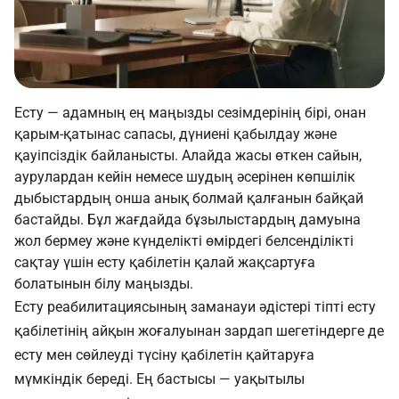
Есту — адамның ең маңызды сезімдерінің бірі, онан
қарым-қатынас сапасы, дүниені қабылдау және
қауіпсіздік байланысты. Алайда жасы өткен сайын,
аурулардан кейін немесе шудың әсерінен көпшілік
дыбыстардың онша анық болмай қалғанын байқай
бастайды. Бұл жағдайда бұзылыстардың дамуына
жол бермеу және күнделікті өмірдегі белсенділікті
сақтау үшін есту қабілетін қалай жақсартуға
болатынын білу маңызды.
Есту реабилитациясының заманауи әдістері тіпті есту
қабілетінің айқын жоғалуынан зардап шегетіндерге де
есту мен сөйлеуді түсіну қабілетін қайтаруға
мүмкіндік береді. Ең бастысы — уақытылы