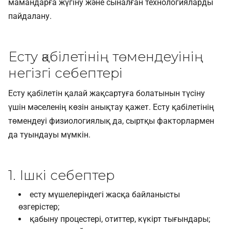
мамандарға жүгіну және сыналған технологияларды
пайдалану.
Есту қабілетінің төмендеуінің
негізгі себептері
Есту қабілетін қалай жақсартуға болатынын түсіну
үшін мәселенің көзін анықтау қажет. Есту қабілетінің
төмендеуі физиологиялық да, сыртқы факторлармен
да туындауы мүмкін.
1. Ішкі себептер
есту мүшелеріндегі жасқа байланысты
өзгерістер;
қабыну процестері, отиттер, күкірт тығындары;