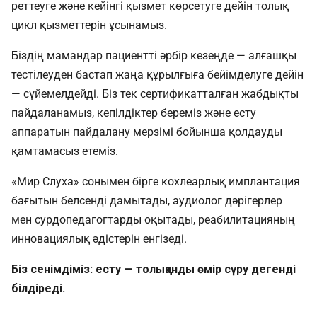
реттеуге және кейінгі қызмет көрсетуге дейін толық
цикл қызметтерін ұсынамыз.
Біздің мамандар пациентті әрбір кезеңде — алғашқы
тестілеуден бастап жаңа құрылғыға бейімделуге дейін
— сүйемелдейді. Біз тек сертификатталған жабдықты
пайдаланамыз, кепілдіктер береміз және есту
аппаратын пайдалану мерзімі бойынша қолдауды
қамтамасыз етеміз.
«Мир Слуха» сонымен бірге кохлеарлық имплантация
бағытын белсенді дамытады, аудиолог дәрігерлер
мен сурдопедагогтарды оқытады, реабилитацияның
инновациялық әдістерін енгізеді.
Біз сенімдіміз: есту — толыққанды өмір сүру дегенді
білдіреді.