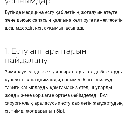
ұсынымдар
Бүгінде медицина есту қабілетінің жоғалуын өтеуге
және дыбыс сапасын қалпына келтіруге көмектесетін
шешімдердің кең ауқымын ұсынады.
1. Есту аппараттарын
пайдалану
Заманауи сандық есту аппараттары тек дыбыстарды
күшейтіп қана қоймайды, сонымен бірге сөйлеуді
табиғи қабылдауды қамтамасыз етеді, шуларды
жояды және қоршаған ортаға бейімделеді. Бұл
хирургиялық араласусыз есту қабілетін жақсартудың
ең тиімді жолдарының бірі.