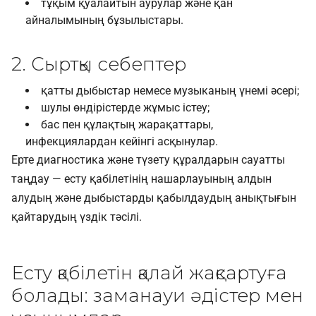
тұқым қуалайтын аурулар және қан
айналымының бұзылыстары.
2. Сыртқы себептер
қатты дыбыстар немесе музыканың үнемі әсері;
шулы өндірістерде жұмыс істеу;
бас пен құлақтың жарақаттары,
инфекциялардан кейінгі асқынулар.
Ерте диагностика және түзету құралдарын сауатты
таңдау — есту қабілетінің нашарлауының алдын
алудың және дыбыстарды қабылдаудың анықтығын
қайтарудың үздік тәсілі.
Есту қабілетін қалай жақсартуға
болады: заманауи әдістер мен