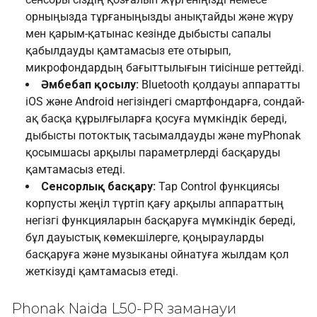
орныңызда тұрғаныңызды анықтайды және жүру
мен қарым-қатынас кезінде дыбысты сапалы
қабылдауды қамтамасыз ете отырып,
микрофондардың бағыттылығын тиісінше реттейді.
Әмбебап қосылу:
Bluetooth қолдауы аппаратты
iOS және Android негізіндегі смартфондарға, сондай-
ақ басқа құрылғыларға қосуға мүмкіндік береді,
дыбысты потоктық тасымалдауды және myPhonak
қосымшасы арқылы параметрлерді басқаруды
қамтамасыз етеді.
Сенсорлық басқару:
Tap Control функциясы
корпусты жеңіл түртіп қағу арқылы аппараттың
негізгі функцияларын басқаруға мүмкіндік береді,
бұл дауыстық көмекшілерге, қоңырауларды
басқаруға және музыканы ойнатуға жылдам қол
жеткізуді қамтамасыз етеді.
Phonak Naida L50-PR заманауи