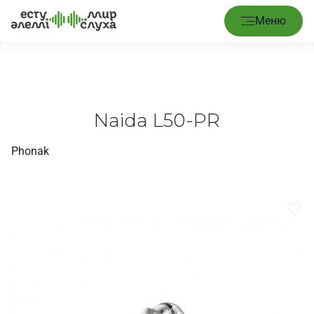
Басты бет
/
Аппараттар
/
Naida L50-PR
Меню
Naida L50-PR
Phonak