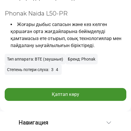
Phonak Naida L50-PR
Жоғары дыбыс сапасын және кез келген
қоршаған орта жағдайларына бейімделуді
қамтамасыз ете отырып, озық технологиялар мен
пайдалану ыңғайлылығын біріктіреді.
Тип аппарата: BTE (заушные)
Бренд: Phonak
Степень потери слуха:
3
4
Қаптап көру
Навигация