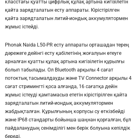
класстағы қуатты цифрлық құлақ артына кигізілетін
қайта зарядталатын есту аппараты. Кірістірілген
қайта зарядталатын литий-иондық аккумулятормен
жұмыс істейді.
Phonak Naida L50-PR есту аппараты орташадан терең
дәрежеге дейінгі есту қабілетінің жоғалуын өтеуге
арналған қуатты құлақ артына кигізілетін құрылғы
болып табылады. Ол Bluetooth арқылы 4 сағат
потоктық тасымалдауды және TV Connector арқылы 4
сағат стримингті қоса алғанда, 16 сағатқа дейін
жұмыс істеуді қамтамасыз ететін кірістірілген қайта
зарядталатын литий-иондық аккумулятормен
жабдықталған. Құрылғының корпусы су өткізбейді
және IP68 стандарты бойынша шаңнан қорғалған, бұл
пайдаланудың сенімділігі мен берік болуына кепілдік
береді.