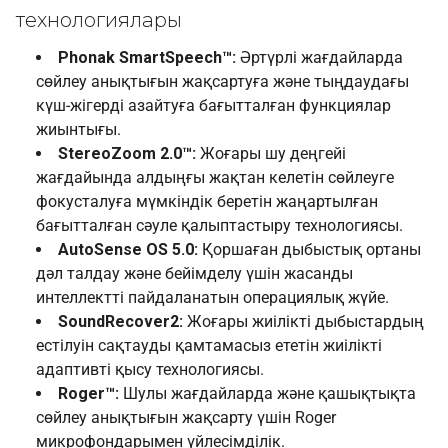
технологиялары
Phonak SmartSpeech™:
Әртүрлі жағдайларда
сөйлеу анықтығын жақсартуға және тыңдаудағы
күш-жігерді азайтуға бағытталған функциялар
жиынтығы.
StereoZoom 2.0™:
Жоғары шу деңгейі
жағдайында алдыңғы жақтан келетін сөйлеуге
фокусталуға мүмкіндік беретін жаңартылған
бағытталған сәуле қалыптастыру технологиясы.
AutoSense OS 5.0:
Қоршаған дыбыстық ортаны
дәл талдау және бейімделу үшін жасанды
интеллектті пайдаланатын операциялық жүйе.
SoundRecover2:
Жоғары жиілікті дыбыстардың
естілуін сақтауды қамтамасыз ететін жиілікті
адаптивті қысу технологиясы.
Roger™:
Шулы жағдайларда және қашықтықта
сөйлеу анықтығын жақсарту үшін Roger
микрофондарымен үйлесімділік.