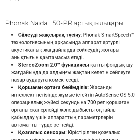
Phonak Naida L50-PR артықшылықтары
Сөйлеуді жақсырақ түсіну:
Phonak SmartSpeech™
технологиясының арқасында аппарат әртүрлі
акустикалық жағдайларда сөйлеудің жоғары
анықтығын қамтамасыз етеді.
StereoZoom 2.0™ функциясы
қатты фондық шу
жағдайында да алдыңғы жақтан келетін сөйлеуге
назар аударуға көмектеседі.
Қоршаған ортаға бейімділік:
Жасанды
интеллект негізінде жұмыс істейтін AutoSense OS 5.0
операциялық жүйесі секундына 700 рет қоршаған
ортаны сканерлейді және дыбысты оңтайлы
қабылдау үшін аппараттың параметрлерін
автоматты түрде реттейді.
Қозғалыс сенсоры:
Кірістірілген қозғалыс
сенсоры сіздің қозғалып жүргеніңізді немесе