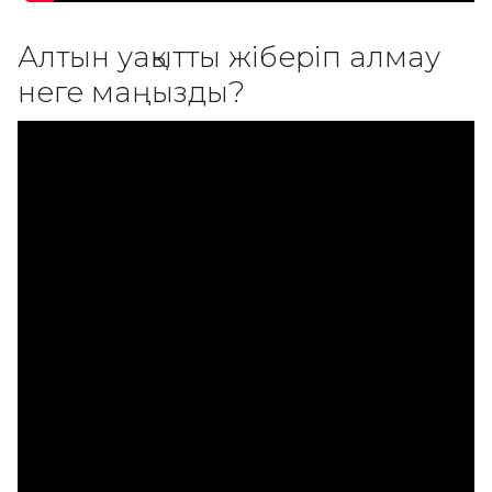
Алтын уақытты жіберіп алмау
неге маңызды?