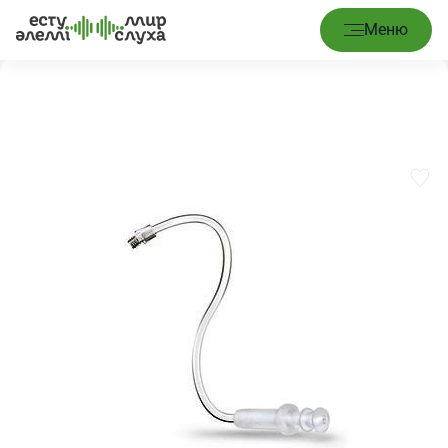
Главная
/
Услуги
/
Замена трубки звуковода (инд.вкл.)
Меню