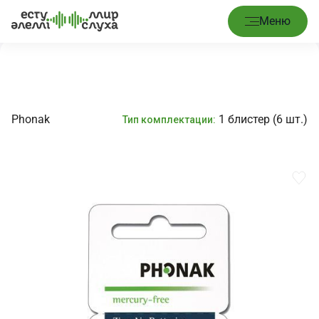
Главная
/
Расходные материалы
/
Батарейки № 675 Phonak
Меню
Phonak
1 блистер (6 шт.)
Тип комплектации: