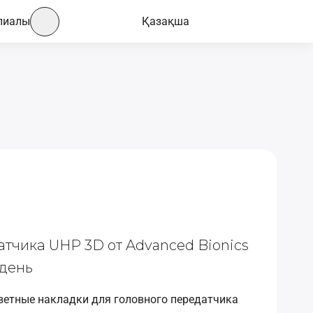
лиалы
Қазақша
тчика UHP 3D от Advanced Bionics
 день
ветные накладки для головного передатчика