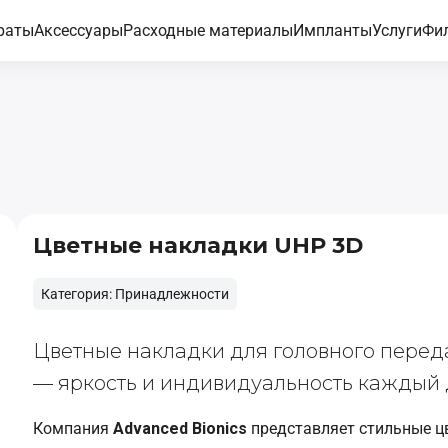
раты
Аксессуары
Расходные материалы
Импланты
Услуги
Фи
Цветные накладки UHP 3D
Категория: Принадлежности
Цветные накладки для головного переда
— яркость и индивидуальность каждый
Компания
Advanced Bionics
представляет стильные ц