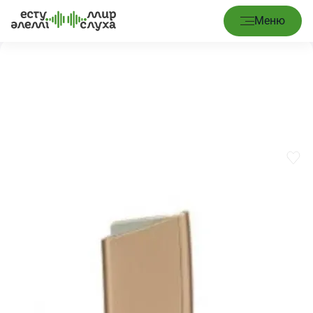
Главная
/
Импланты
/
Аккумулятор PowerCel 230
Меню