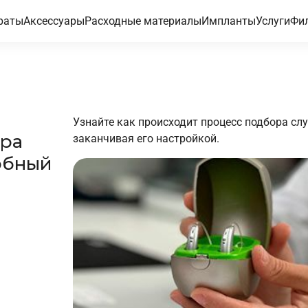
раты
Аксессуары
Расходные материалы
Импланты
Услуги
Фи
Узнайте как происходит процесс подбора слу
ора
заканчивая его настройкой.
обный