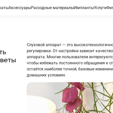
раты
Аксессуары
Расходные материалы
Импланты
Услуги
Фи
Слуховой аппарат — это высокотехнологично
ть
регулировки. От настройки зависит качеств
аппарата. Многие пользователи интересуютс
оветы
чтобы избежать постоянного обращения к с
остаётся наиболее точной, базовые изменен
домашних условиях.