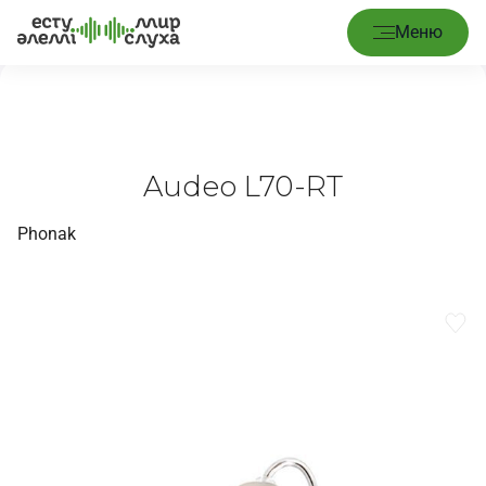
Главная
/
Аппараты
/
Audeo L70-RT
Меню
Audeo L70-RT
Phonak