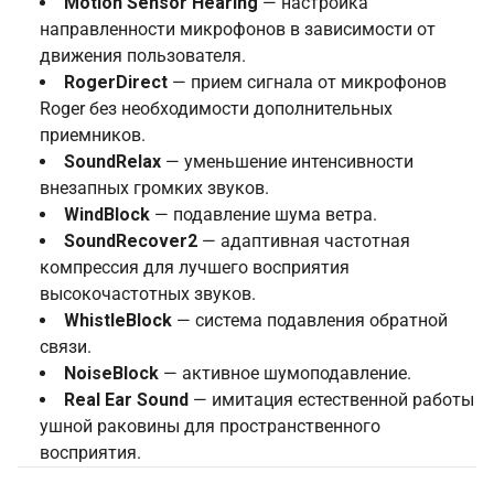
Motion Sensor Hearing
— настройка
направленности микрофонов в зависимости от
движения пользователя.
RogerDirect
— прием сигнала от микрофонов
Roger без необходимости дополнительных
приемников.
SoundRelax
— уменьшение интенсивности
внезапных громких звуков.
WindBlock
— подавление шума ветра.
SoundRecover2
— адаптивная частотная
компрессия для лучшего восприятия
высокочастотных звуков.
WhistleBlock
— система подавления обратной
связи.
NoiseBlock
— активное шумоподавление.
Real Ear Sound
— имитация естественной работы
ушной раковины для пространственного
восприятия.