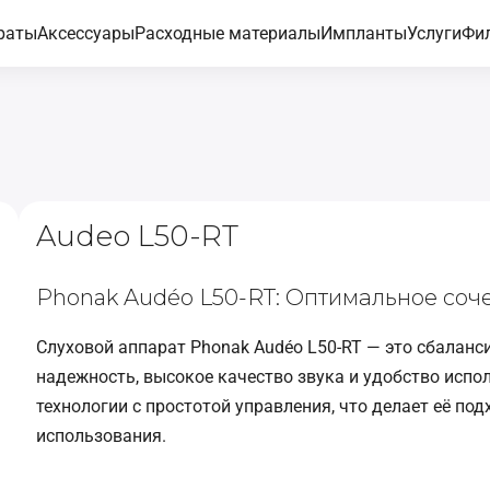
раты
Аксессуары
Расходные материалы
Импланты
Услуги
Фи
Audeo L50-RT
Phonak Audéo L50-RT: Оптимальное соч
Слуховой аппарат Phonak Audéo L50-RT — это сбалан
надежность, высокое качество звука и удобство исп
технологии с простотой управления, что делает её п
использования.