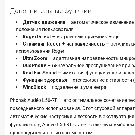
Дополнительные функции
Датчик движения
– автоматическое изменение
положения пользователя
RogerDirect
– встроенный приемник Roger
Стриминг Roger + направленность
– регулируе
использовании Roger
UltraZoom
– адаптивная направленность микр
DuoPhone
– бинауральное прослушивание при р
Real Ear Sound
– имитация функции ушной рако
Функции здоровья
– отслеживание активности 
WindBlock
– подавление шума ветра
Phonak Audéo L50-RT — это оптимальное сочетание те
повседневного использования. Этот слуховой аппарат
автоматические настройки и лёгкость в эксплуатации
функционалу, Audéo L50-RT станет отличным выбором 
производительностью и комфортом.