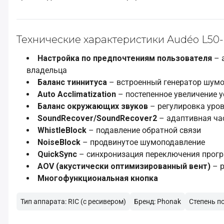
Технические характеристики Audéo L50
Настройка по предпочтениям пользователя
– 
владельца
Баланс тиннитуса
– встроенный генератор шумо
Auto Acclimatization
– постепенное увеличение у
Баланс окружающих звуков
– регулировка уров
SoundRecover/SoundRecover2
– адаптивная ча
WhistleBlock
– подавление обратной связи
NoiseBlock
– продвинутое шумоподавление
QuickSync
– синхронизация переключения прогр
AOV (акустически оптимизированный вент)
– р
Многофункциональная кнопка
Тип аппарата: RIC (с ресивером)
Бренд: Phonak
Степень п