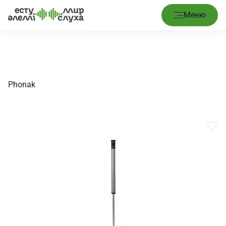
Главная
/
Аксессуары
/
Roger DigiMaster 5000 V2
Меню
Phonak